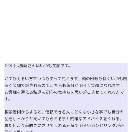
濱崎さんです。
その１番の理由はよく話を聞いてくれます。
人が心休まるのは、誰かに心の内を話したとき胸のつかえがすぅ
ーと楽になった時だと思います。例え、それがたわいのない話で
も信頼できるからこそ色々な話ができます。また必ずいつも前向
きな言葉をかけてもらい心が和らぎます。
2つ目は濱崎さんはいつも笑顔です。
とても明るい方でいつも笑って見えます。頭の回転も良くいつも明
るく笑顔で話されるのでこちらも気分が明るく笑顔になれます。
お客様を迎える私達も初心の気持ちを思い起こさせてくれる方で
す。
相談者側からすると、信頼できる人にどんな小さな事でも自分の
話をしっかりと聞いてもらえる事と的確なアドバイスをくれる。
また何より前向きにさせてくれる元気で明るいカンセリングが必