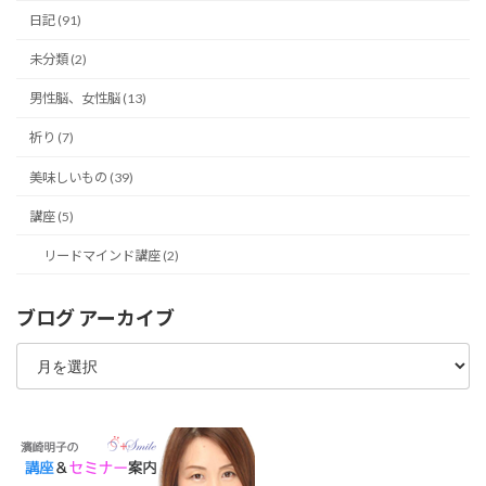
日記 (91)
未分類 (2)
男性脳、女性脳 (13)
祈り (7)
美味しいもの (39)
講座 (5)
リードマインド講座 (2)
ブログ アーカイブ
ブ
ロ
グ
ア
ー
カ
イ