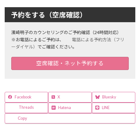
カ
ム
ラ
リ
ム
予約をする（空席確認）
ン
ア
ク
イ
テ
濱崎明子のカウンセリングのご予約確認（24時間対応）
ム
※お電話によるご予約は、
電話による予約方法（フリ
リ
ーダイヤル）
でご確認ください。
ン
ク
空席確認・ネット予約する
Facebook
X
Bluesky
Threads
Hatena
LINE
Copy