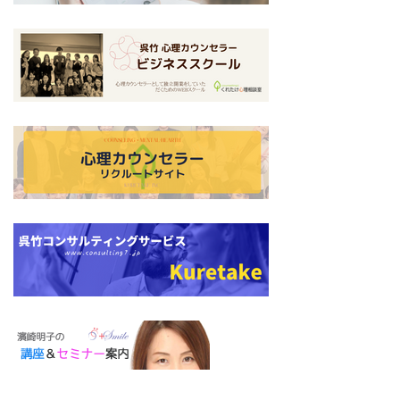
テ
カ
ム
ラ
グ
リ
ム
リ
ン
ア
ッ
ク
イ
ド
テ
カ
ム
ラ
グ
リ
ム
リ
ン
ア
ッ
ク
イ
ド
テ
カ
ム
ラ
グ
リ
ム
リ
ン
ア
ッ
ク
イ
ド
テ
カ
ム
ラ
グ
リ
ム
リ
ン
ア
ッ
ク
イ
ド
テ