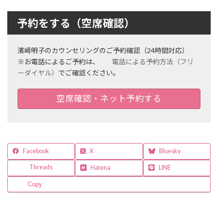
カ
ム
ラ
リ
ム
予約をする（空席確認）
ン
ア
ク
イ
テ
濱崎明子のカウンセリングのご予約確認（24時間対応）
ム
※お電話によるご予約は、
電話による予約方法（フリ
リ
ーダイヤル）
でご確認ください。
ン
ク
空席確認・ネット予約する
Facebook
X
Bluesky
Threads
Hatena
LINE
Copy