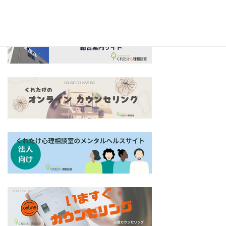
ド
カ
ラ
グ
ム
リ
ア
ッ
イ
ド
テ
カ
ム
ラ
グ
リ
ム
リ
ン
ア
ッ
ク
イ
ド
テ
カ
ム
ラ
グ
リ
ム
リ
ン
ア
ッ
ク
イ
ド
テ
カ
ム
ラ
グ
リ
ム
リ
ン
ア
ッ
ク
イ
ド