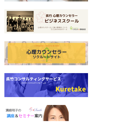
テ
カ
ム
ラ
グ
リ
ム
リ
ン
ア
ッ
ク
イ
ド
テ
カ
ム
ラ
グ
リ
ム
リ
ン
ア
ッ
ク
イ
ド
テ
カ
ム
ラ
グ
リ
ム
リ
ン
ア
ッ
ク
イ
ド
テ
カ
ム
ラ
グ
リ
ム
リ
ン
ア
ッ
ク
イ
ド
テ