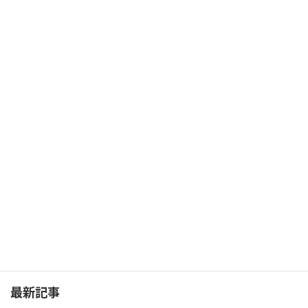
もうひとりの私にかける言葉（くれたけ＃127）
2020年3月31日
次の記事
コロナ離婚への対策①
2020年4月4日
最新記事