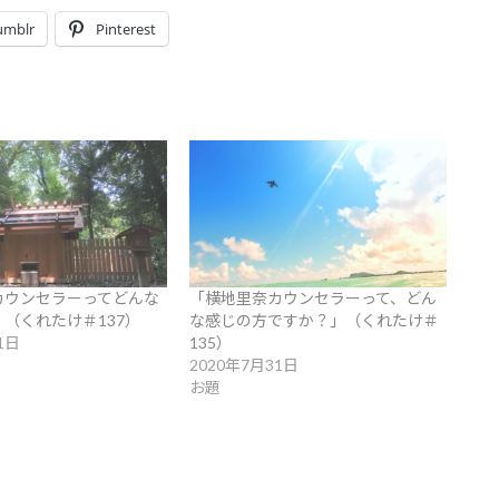
umblr
Pinterest
カウンセラーってどんな
「横地里奈カウンセラーって、どん
（くれたけ＃137）
な感じの方ですか？」（くれたけ＃
1日
135）
2020年7月31日
お題