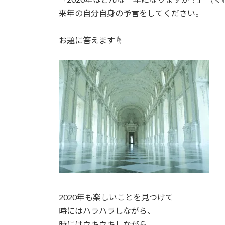
日
来年の自分自身の予言をしてください。
時
:
お題に答えます☝︎
2020年も楽しいことを見つけて
時にはハラハラしながら、
時にはウキウキしながら、