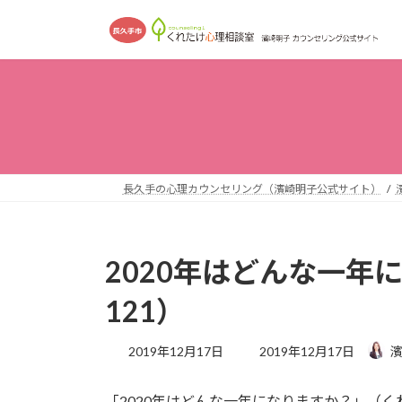
コ
ナ
ン
ビ
テ
ゲ
ン
ー
ツ
シ
へ
ョ
ス
ン
キ
に
ッ
移
長久手の心理カウンセリング（濱崎明子公式サイト）
プ
動
2020年はどんな一年
121）
最
2019年12月17日
2019年12月17日
濱
終
更
「2020年はどんな一年になりますか？」（くれ
新