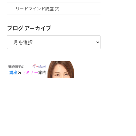
リードマインド講座 (2)
ブログ アーカイブ
ブ
ロ
グ
ア
ー
カ
イ
ブ