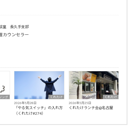
談室 長久手支部
理カウンセラー
リング
くれたけ
くれたけ
2026年5月28日
2026年5月25日
「やる気スイッチ」の入れ方
くれたけランチ会@名古屋
（くれたけ#274）