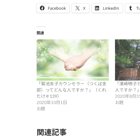
Facebook
X
LinkedIn
T
関連
「菊池友子カウンセラー（つくば支
「濱崎明子
部）ってどんな人ですか？」（くれ
人ですか？」
たけ＃139）
2020年8月3
2020年10月1日
お題
お題
関連記事