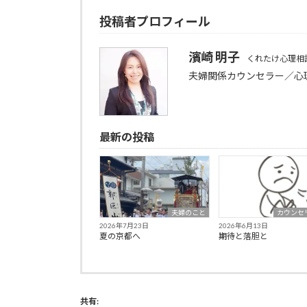
投稿者プロフィール
濱崎 明子
くれたけ心理相
夫婦関係カウンセラー／心
最新の投稿
夫婦のこと
カウンセ
2026年7月23日
2026年6月13日
夏の京都へ
期待と落胆と
共有: